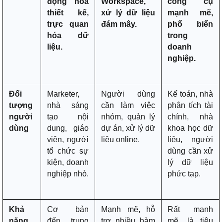
động hóa
Workspace,
công cụ
thiết kế,
xử lý dữ liệu
mạnh mẽ,
trực quan
đám mây.
phổ biến
hóa dữ
trong
liệu.
doanh
nghiệp.
Đối
Marketer,
Người dùng
Kế toán, nhà
tượng
nhà sáng
cần làm việc
phân tích tài
người
tạo nội
nhóm, quản lý
chính, nhà
dùng
dung, giáo
dự án, xử lý dữ
khoa học dữ
viên, người
liệu online.
liệu, người
tổ chức sự
dùng cần xử
kiện, doanh
lý dữ liệu
nghiệp nhỏ.
phức tạp.
Khả
Cơ bản
Mạnh mẽ, hỗ
Rất mạnh
năng
đến trung
trợ nhiều hàm
mẽ, là tiêu