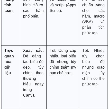
tính
bình. Hỗ trợ
và script (Apps
chuẩn vàng
toán
các hàm
Script).
cho các
phổ biến.
hàm, macro
(VBA) và
phân tích
phức tạp.
Trực
Xuất sắc.
Tốt. Cung cấp
Tốt. Nhiều
quan
Dễ dàng
nhiều loại biểu
tùy chọn
hóa
tạo biểu đồ
đồ nhưng tùy
biểu đồ
dữ
đẹp, tùy
chỉnh thẩm mỹ
nhưng giao
liệu
chỉnh theo
hạn chế hơn.
diện tùy
thương
chỉnh có thể
hiệu ngay
phức tạp.
trong
Canva.