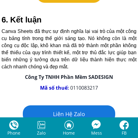
6. Kết luận
Canva Sheets đã thực sự định nghĩa lại vai trò của một công
cụ bảng tính trong thế giới sáng tạo. Nó không còn là một
công cụ độc lập, khô khan mà đã trở thành một phần không
thể thiếu của quy trình thiết kế, một trợ thủ đắc lực giúp bạn
biến những ý tưởng dựa trên dữ liệu thành hiện thực một
cách nhanh chóng và đẹp mắt.
Công Ty TNHH Phần Mềm SADESIGN
Mã số thuế:
0110083217
Liên Hệ Zalo
Phone
Zalo
Home
Mess
FB
Liên Hệ Hotline