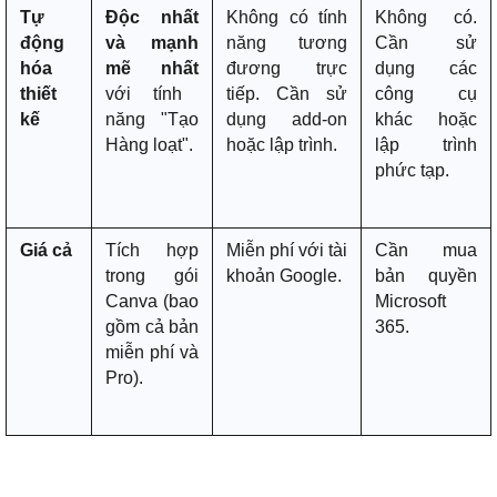
Tự
Độc nhất
Không có tính
Không có.
động
và mạnh
năng tương
Cần sử
hóa
mẽ nhất
đương trực
dụng các
thiết
với tính
tiếp. Cần sử
công cụ
kế
năng "Tạo
dụng add-on
khác hoặc
Hàng loạt".
hoặc lập trình.
lập trình
phức tạp.
Giá cả
Tích hợp
Miễn phí với tài
Cần mua
trong gói
khoản Google.
bản quyền
Canva (bao
Microsoft
gồm cả bản
365.
miễn phí và
Pro).