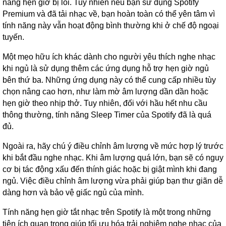
năng hẹn giờ bị lỗi. Tuy nhiên nếu bạn sử dụng Spotify
Premium và đã tải nhạc về, bạn hoàn toàn có thể yên tâm vì
tính năng này vẫn hoạt động bình thường khi ở chế độ ngoại
tuyến.
Một mẹo hữu ích khác dành cho người yêu thích nghe nhạc
khi ngủ là sử dụng thêm các ứng dụng hỗ trợ hẹn giờ ngủ
bên thứ ba. Những ứng dụng này có thể cung cấp nhiều tùy
chọn nâng cao hơn, như làm mờ âm lượng dần dần hoặc
hẹn giờ theo nhịp thở. Tuy nhiên, đối với hầu hết nhu cầu
thông thường, tính năng Sleep Timer của Spotify đã là quá
đủ.
Ngoài ra, hãy chú ý điều chỉnh âm lượng về mức hợp lý trước
khi bắt đầu nghe nhạc. Khi âm lượng quá lớn, bạn sẽ có nguy
cơ bị tác động xấu đến thính giác hoặc bị giật mình khi đang
ngủ. Việc điều chỉnh âm lượng vừa phải giúp bạn thư giãn dễ
dàng hơn và bảo vệ giấc ngủ của mình.
Tính năng hẹn giờ tắt nhạc trên Spotify là một trong những
tiện ích quan trọng giúp tối ưu hóa trải nghiệm nghe nhạc của