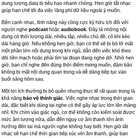
dung lượng data bị tiêu hao nhanh chóng. Hẹn giờ tắt nhạc
giúp hạn chế tối đa việc lãng phí dữ liệu ngoài ý muốn.
Bên cạnh nhạc, tính năng này cũng cực kỳ hữu ích đối với
người nghe
podcast
hoặc
audiobook
. Đây là những nội
dung có thời lượng dài, nhiều tập, nhiều chủ đề, có khi kéo
dài hàng giờ. Nếu không hẹn giờ, bạn có thể sẽ bị bỏ lỡ mất
một phần lớn nội dung trong khi ngủ, dẫn đến việc khó theo
dõi liền mạch hoặc phải tìm lại đoạn đang nghe dở. Nhờ hẹn
giờ, bạn chỉ nghe đến đúng thời điểm mong muốn, đảm bảo
không bị mất nội dung quan trọng và dễ dàng tiếp tục vào
buổi sáng hôm sau.
Một lợi ích thường bị bỏ quên nhưng thực tế rất quan trọng là
khả năng
bảo vệ thính giác
. Việc nghe nhạc trong thời gian
dài, đặc biệt khi dùng tai nghe có thể gây áp lực lớn lên màng
nhĩ. Khi chìm vào giấc ngủ, cơ thể không còn kiểm soát được
mức âm lượng nữa, dẫn đến nguy cơ âm thanh lớn ảnh
hưởng đến tai mà người nghe không hay biết. Hẹn giờ tắt
nhạc sẽ hạn chế thời gian tiếp xúc với âm thanh, giúp bạn