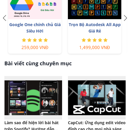
Google One chính chủ Giá
T
Trọn Bộ Autodesk All App
Siêu Hời
Giá Rẻ
259,000 VNĐ
1,499,000 VNĐ
Bài viết cùng chuyên mục
Làm sao để hiện lời bài hát
CapCut: Ứng dụng edit video
trên Spotify? Hướng dẫn
đỉnh cao cho mọi nhà sáng