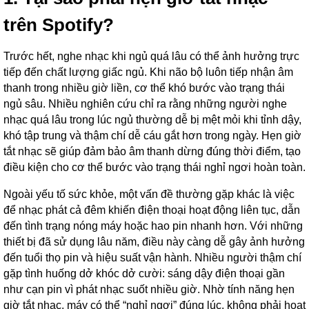
trên Spotify?
Trước hết, nghe nhạc khi ngủ quá lâu có thể ảnh hưởng trực
tiếp đến chất lượng giấc ngủ. Khi não bộ luôn tiếp nhận âm
thanh trong nhiều giờ liền, cơ thể khó bước vào trạng thái
ngủ sâu. Nhiều nghiên cứu chỉ ra rằng những người nghe
nhạc quá lâu trong lúc ngủ thường dễ bị mệt mỏi khi tỉnh dậy,
khó tập trung và thậm chí dễ cáu gắt hơn trong ngày. Hẹn giờ
tắt nhạc sẽ giúp đảm bảo âm thanh dừng đúng thời điểm, tạo
điều kiện cho cơ thể bước vào trạng thái nghỉ ngơi hoàn toàn.
Ngoài yếu tố sức khỏe, một vấn đề thường gặp khác là việc
để nhạc phát cả đêm khiến điện thoại hoạt động liên tục, dẫn
đến tình trạng nóng máy hoặc hao pin nhanh hơn. Với những
thiết bị đã sử dụng lâu năm, điều này càng dễ gây ảnh hưởng
đến tuổi thọ pin và hiệu suất vận hành. Nhiều người thậm chí
gặp tình huống dở khóc dở cười: sáng dậy điện thoại gần
như cạn pin vì phát nhạc suốt nhiều giờ. Nhờ tính năng hẹn
giờ tắt nhạc, máy có thể “nghỉ ngơi” đúng lúc, không phải hoạt