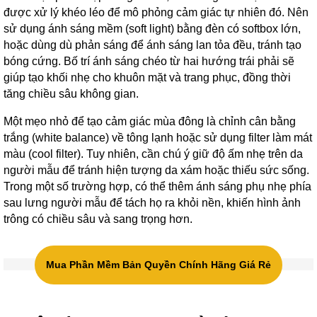
được xử lý khéo léo để mô phỏng cảm giác tự nhiên đó. Nên
sử dụng ánh sáng mềm (soft light) bằng đèn có softbox lớn,
hoặc dùng dù phản sáng để ánh sáng lan tỏa đều, tránh tạo
bóng cứng. Bố trí ánh sáng chéo từ hai hướng trái phải sẽ
giúp tạo khối nhẹ cho khuôn mặt và trang phục, đồng thời
tăng chiều sâu không gian.
Một mẹo nhỏ để tạo cảm giác mùa đông là chỉnh cân bằng
trắng (white balance) về tông lạnh hoặc sử dụng filter làm mát
màu (cool filter). Tuy nhiên, cần chú ý giữ độ ấm nhẹ trên da
người mẫu để tránh hiện tượng da xám hoặc thiếu sức sống.
Trong một số trường hợp, có thể thêm ánh sáng phụ nhẹ phía
sau lưng người mẫu để tách họ ra khỏi nền, khiến hình ảnh
trông có chiều sâu và sang trọng hơn.
Mua Phần Mềm Bản Quyền Chính Hãng Giá Rẻ