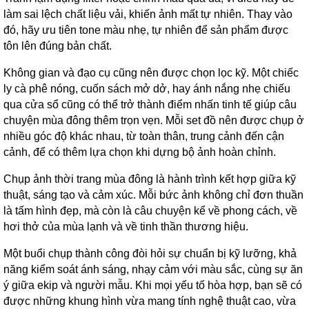
làm sai lệch chất liệu vải, khiến ảnh mất tự nhiên. Thay vào
đó, hãy ưu tiên tone màu nhẹ, tự nhiên để sản phẩm được
tôn lên đúng bản chất.
Không gian và đạo cụ cũng nên được chọn lọc kỹ. Một chiếc
ly cà phê nóng, cuốn sách mở dở, hay ánh nắng nhẹ chiếu
qua cửa sổ cũng có thể trở thành điểm nhấn tinh tế giúp câu
chuyện mùa đông thêm trọn vẹn. Mỗi set đồ nên được chụp ở
nhiều góc độ khác nhau, từ toàn thân, trung cảnh đến cận
cảnh, để có thêm lựa chọn khi dựng bộ ảnh hoàn chỉnh.
Chụp ảnh thời trang mùa đông là hành trình kết hợp giữa kỹ
thuật, sáng tạo và cảm xúc. Mỗi bức ảnh không chỉ đơn thuần
là tấm hình đẹp, mà còn là câu chuyện kể về phong cách, về
hơi thở của mùa lạnh và về tinh thần thương hiệu.
Một buổi chụp thành công đòi hỏi sự chuẩn bị kỹ lưỡng, khả
năng kiểm soát ánh sáng, nhạy cảm với màu sắc, cùng sự ăn
ý giữa ekip và người mẫu. Khi mọi yếu tố hòa hợp, bạn sẽ có
được những khung hình vừa mang tính nghệ thuật cao, vừa