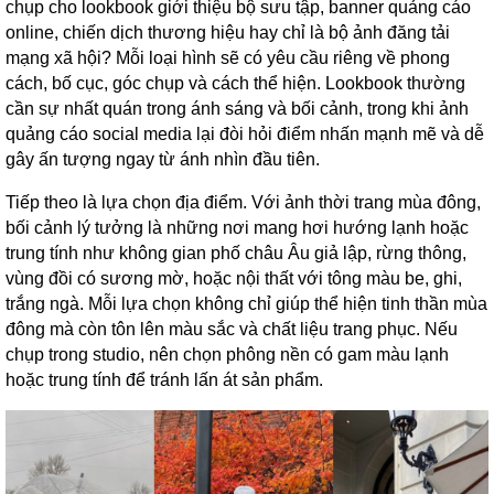
chụp cho lookbook giới thiệu bộ sưu tập, banner quảng cáo
online, chiến dịch thương hiệu hay chỉ là bộ ảnh đăng tải
mạng xã hội? Mỗi loại hình sẽ có yêu cầu riêng về phong
cách, bố cục, góc chụp và cách thể hiện. Lookbook thường
cần sự nhất quán trong ánh sáng và bối cảnh, trong khi ảnh
quảng cáo social media lại đòi hỏi điểm nhấn mạnh mẽ và dễ
gây ấn tượng ngay từ ánh nhìn đầu tiên.
Tiếp theo là lựa chọn địa điểm. Với ảnh thời trang mùa đông,
bối cảnh lý tưởng là những nơi mang hơi hướng lạnh hoặc
trung tính như không gian phố châu Âu giả lập, rừng thông,
vùng đồi có sương mờ, hoặc nội thất với tông màu be, ghi,
trắng ngà. Mỗi lựa chọn không chỉ giúp thể hiện tinh thần mùa
đông mà còn tôn lên màu sắc và chất liệu trang phục. Nếu
chụp trong studio, nên chọn phông nền có gam màu lạnh
hoặc trung tính để tránh lấn át sản phẩm.