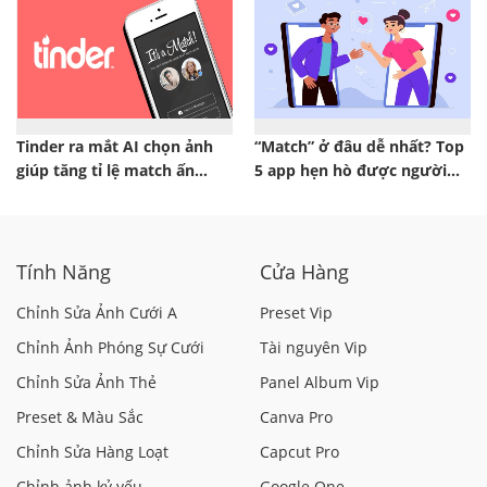
Tinder ra mắt AI chọn ảnh
“Match” ở đâu dễ nhất? Top
giúp tăng tỉ lệ match ấn
5 app hẹn hò được người
tượng
Việt dùng nhiều nhất 2025
Tính Năng
Cửa Hàng
Chỉnh Sửa Ảnh Cưới A
Preset Vip
Chỉnh Ảnh Phóng Sự Cưới
Tài nguyên Vip
Chỉnh Sửa Ảnh Thẻ
Panel Album Vip
Preset & Màu Sắc
Canva Pro
Chỉnh Sửa Hàng Loạt
Capcut Pro
Chỉnh ảnh kỷ yếu
Google One