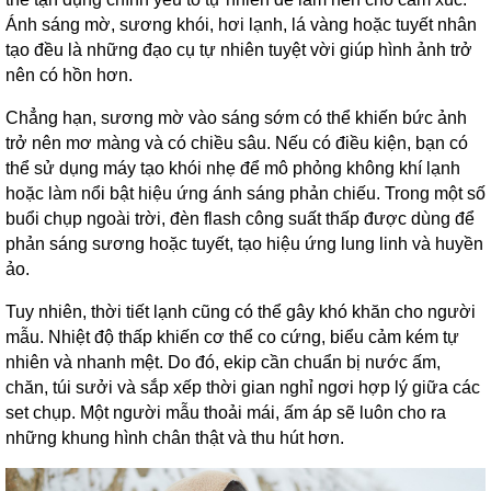
Ánh sáng mờ, sương khói, hơi lạnh, lá vàng hoặc tuyết nhân
tạo đều là những đạo cụ tự nhiên tuyệt vời giúp hình ảnh trở
nên có hồn hơn.
Chẳng hạn, sương mờ vào sáng sớm có thể khiến bức ảnh
trở nên mơ màng và có chiều sâu. Nếu có điều kiện, bạn có
thể sử dụng máy tạo khói nhẹ để mô phỏng không khí lạnh
hoặc làm nổi bật hiệu ứng ánh sáng phản chiếu. Trong một số
buổi chụp ngoài trời, đèn flash công suất thấp được dùng để
phản sáng sương hoặc tuyết, tạo hiệu ứng lung linh và huyền
ảo.
Tuy nhiên, thời tiết lạnh cũng có thể gây khó khăn cho người
mẫu. Nhiệt độ thấp khiến cơ thể co cứng, biểu cảm kém tự
nhiên và nhanh mệt. Do đó, ekip cần chuẩn bị nước ấm,
chăn, túi sưởi và sắp xếp thời gian nghỉ ngơi hợp lý giữa các
set chụp. Một người mẫu thoải mái, ấm áp sẽ luôn cho ra
những khung hình chân thật và thu hút hơn.