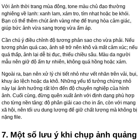
Với ảnh thời trang mùa đông, tone màu chủ đạo thường
nghiêng về lạnh: xanh lam, xám tro, tím nhạt hoặc be khói.
Bạn có thể thêm chút ánh vàng nhẹ để trung hòa cảm giác,
giúp bức ảnh vừa sang trọng vừa ấm áp.
Cần chú ý điều chỉnh độ tương phản sao cho vừa phải. Nếu
tương phản quá cao, ảnh sẽ trở nên khô và mất cảm xúc; nếu
quá thấp, ảnh lại dễ bị đục, thiếu chiều sâu. Màu da người
mẫu nên giữ độ ấm tự nhiên, không quá hồng hoặc xám.
Ngoài ra, bạn nên xử lý chi tiết nhỏ như vết nhăn trên vải, bụi,
khuy áo lệch hoặc da khô. Những yếu tố tưởng chừng nhỏ
này lại ảnh hưởng rất lớn đến độ chuyên nghiệp của hình
ảnh. Cuối cùng, đừng quên xuất ảnh với định dạng phù hợp
cho từng nền tảng: độ phân giải cao cho in ấn, còn với mạng
xã hội, nên tối ưu dung lượng để giữ chất lượng mà không bị
nặng file.
7. Một số lưu ý khi chụp ảnh quảng