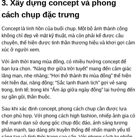
3. Xây dựng concept và phong
cách chụp đặc trưng
Concept là linh hồn của buổi chụp. Một bộ ảnh thành công
không chỉ đẹp về mặt kỹ thuật, mà còn phải kể được câu
chuyện, thể hiện được tinh thần thương hiệu và khơi gợi cảm
xúc ở người xem.
Với ảnh thời trang mùa đông, có nhiều hướng concept để
bạn lựa chọn. “Nàng thơ giữa trời tuyết” mang đến cảm giác
lãng mạn, nhẹ nhàng; “Hơi thở thành thị mùa đông” thể hiện
nét hiện đại, năng động; “Sắc lạnh thanh lịch” gợi vẻ sang
trọng, tinh tế; trong khi “Ấm áp giữa ngày đông” lại hướng đến
sự gần gũi, thân thuộc.
Sau khi xác định concept, phong cách chụp cần được lựa
chọn phù hợp. Với phong cách high fashion, nhiếp ảnh gia có
thể mạnh dạn sử dụng góc chụp độc đáo, ánh sáng tương
phản mạnh, tạo dáng phi truyền thống để nhấn mạnh yếu tố
sáng tạo và tính thời trang cao cấp. Với phong cách tự nhiên,