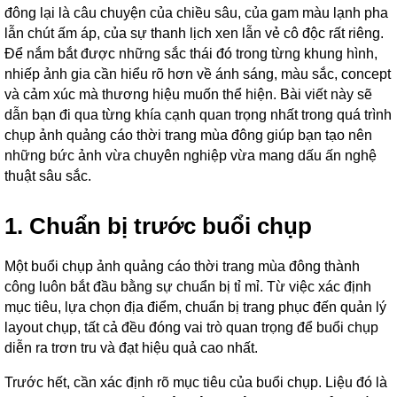
đông lại là câu chuyện của chiều sâu, của gam màu lạnh pha
lẫn chút ấm áp, của sự thanh lịch xen lẫn vẻ cô độc rất riêng.
Để nắm bắt được những sắc thái đó trong từng khung hình,
nhiếp ảnh gia cần hiểu rõ hơn về ánh sáng, màu sắc, concept
và cảm xúc mà thương hiệu muốn thể hiện.
Bài viết này sẽ
dẫn bạn đi qua từng khía cạnh quan trọng nhất trong quá trình
chụp ảnh quảng cáo thời trang mùa đông giúp bạn tạo nên
những bức ảnh vừa chuyên nghiệp vừa mang dấu ấn nghệ
thuật sâu sắc.
1. Chuẩn bị trước buổi chụp
Một buổi chụp ảnh quảng cáo thời trang mùa đông thành
công luôn bắt đầu bằng sự chuẩn bị tỉ mỉ. Từ việc xác định
mục tiêu, lựa chọn địa điểm, chuẩn bị trang phục đến quản lý
layout chụp, tất cả đều đóng vai trò quan trọng để buổi chụp
diễn ra trơn tru và đạt hiệu quả cao nhất.
Trước hết, cần xác định rõ mục tiêu của buổi chụp. Liệu đó là