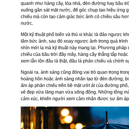
quanh như hàng cây, tòa nhà, đèn đường hay bầu trờ
xuống gần sát mặt nước, để góc chụp tạo hiệu ứng g
chiếu mà còn tạo cảm giác bức ảnh có chiều sâu hơ
nước.
Một kỹ thuật phổ biến và thú vị khác là đảo ngược k
tâm bức ảnh, sau đó xoay ngược ảnh trong quá trình
nhìn mới lạ mà kỹ thuật này mang lại. Phương pháp 
chiếu của bầu trời đầy mây, hàng cây thẳng tắp hoặc
xem lẫn lộn đâu là thật, đâu là phản chiếu và chính s
Ngoài ra, ánh sáng cũng đóng vai trò quan trọng tr
hoàng hôn hoặc ánh sáng nhân tạo từ đèn đường, biể
ấm áp phản chiếu trên bề mặt ướt át của đường phố,
vẻ đẹp vừa lãng mạn vừa sống động. Những tông mà
cảm xúc, khiến người xem cảm nhận được sự ấm áp tro