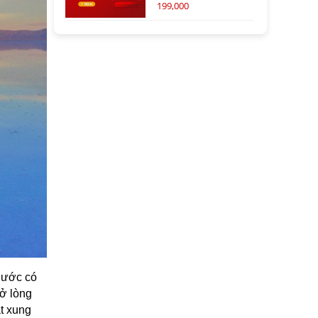
199,000
nước có
 ở lòng
ật xung