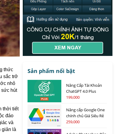
g thức
Sản phẩm nổi bật
 sắc trở
ước nhỏ
Nâng Cấp Tài Khoản
ó sức hút
ChatGPT 4.0 Plus
199,000
thời tiết
Nâng cấp Google One
chính chủ Giá Siêu Rẻ
độc đáo
259,000
giác và
 giản là