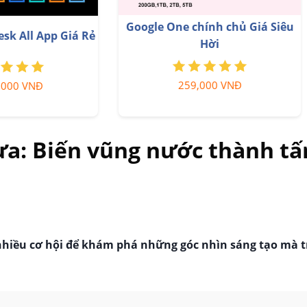
Nâng cấp tài khoản Capt
e Photoshop Bản Quyền
chính hãng
Full App Giá Rẻ
350,000 VNĐ
899,000 VNĐ
ưa: Biến vũng nước thành t
hiều cơ hội để khám phá những góc nhìn sáng tạo mà t