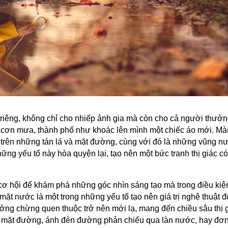
iêng, không chỉ cho nhiếp ảnh gia mà còn cho cả người thưởn
 cơn mưa, thành phố như khoác lên mình một chiếc áo mới. Màu
g trên những tán lá và mặt đường, cùng với đó là những vũng n
hững yếu tố này hòa quyện lại, tạo nên một bức tranh thị giác c
hội để khám phá những góc nhìn sáng tạo mà trong điều kiện 
ặt nước là một trong những yếu tố tạo nên giá trị nghệ thuật 
ưởng chừng quen thuộc trở nên mới lạ, mang đến chiều sâu thị 
 mặt đường, ánh đèn đường phản chiếu qua làn nước, hay đơn