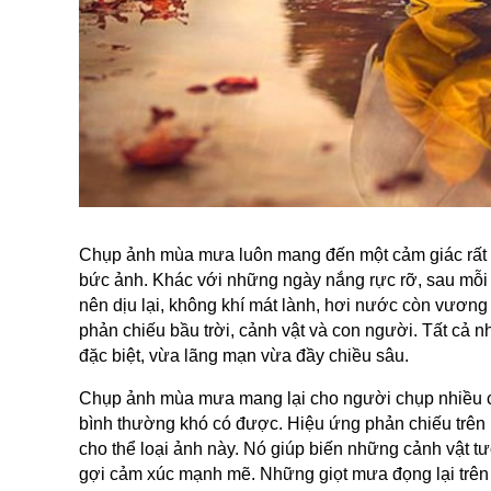
Chụp ảnh mùa mưa luôn mang đến một cảm giác rất r
bức ảnh. Khác với những ngày nắng rực rỡ, sau mỗi
nên dịu lại, không khí mát lành, hơi nước còn vươn
phản chiếu bầu trời, cảnh vật và con người. Tất cả n
đặc biệt, vừa lãng mạn vừa đầy chiều sâu.
Chụp ảnh mùa mưa mang lại cho người chụp nhiều cơ 
bình thường khó có được. Hiệu ứng phản chiếu trên m
cho thể loại ảnh này. Nó giúp biến những cảnh vật t
gợi cảm xúc mạnh mẽ. Những giọt mưa đọng lại trên