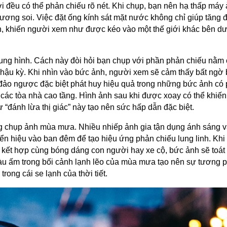
i đều có thể phản chiếu rõ nét. Khi chụp, bạn nên hạ thấp máy
ương soi. Việc đặt ống kính sát mặt nước không chỉ giúp tăng 
n, khiến người xem như được kéo vào một thế giới khác bên d
hung hình. Cách này đòi hỏi bạn chụp với phần phản chiếu nằm 
 hậu kỳ. Khi nhìn vào bức ảnh, người xem sẽ cảm thấy bất ngờ 
đảo ngược đặc biệt phát huy hiệu quả trong những bức ảnh có
 các tòa nhà cao tầng. Hình ảnh sau khi được xoay có thể khiế
ự “đánh lừa thị giác” này tạo nên sức hấp dẫn đặc biệt.
ong chụp ảnh mùa mưa. Nhiều nhiếp ảnh gia tận dụng ánh sáng 
n hiệu vào ban đêm để tạo hiệu ứng phản chiếu lung linh. Khi
 kết hợp cùng bóng dáng con người hay xe cộ, bức ảnh sẽ toát
u ấm trong bối cảnh lạnh lẽo của mùa mưa tạo nên sự tương 
ng cái se lạnh của thời tiết.