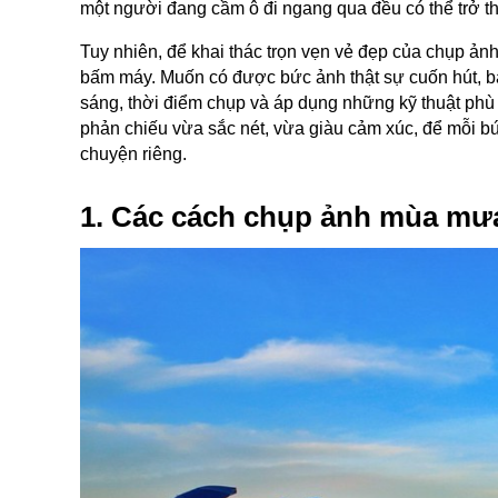
một người đang cầm ô đi ngang qua đều có thể trở thà
Tuy nhiên, để khai thác trọn vẹn vẻ đẹp của chụp ả
bấm máy. Muốn có được bức ảnh thật sự cuốn hút, bạn
sáng, thời điểm chụp và áp dụng những kỹ thuật phù
phản chiếu vừa sắc nét, vừa giàu cảm xúc, để mỗi b
chuyện riêng.
1. Các cách chụp ảnh mùa mưa