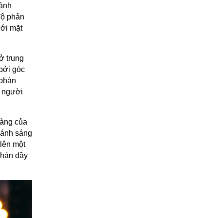
 ảnh
độ phản
ưới mặt
ở trung
bởi góc
 phản
n người
vàng của
 ánh sáng
 lên một
phản đầy