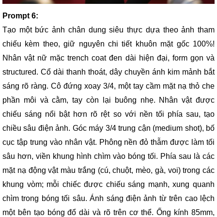
Prompt 6:
Tạo một bức ảnh chân dung siêu thực dựa theo ảnh tham
chiếu kèm theo, giữ nguyên chi tiết khuôn mặt gốc 100%!
Nhân vật nữ mặc trench coat đen dài hiện đại, form gọn và
structured. Cổ dài thanh thoát, dây chuyền ánh kim mảnh bắt
sáng rõ ràng. Cô đứng xoay 3/4, một tay cầm mặt nạ thỏ che
phần môi và cằm, tay còn lại buông nhẹ. Nhân vật được
chiếu sáng nổi bật hơn rõ rệt so với nền tối phía sau, tạo
chiều sâu điện ảnh. Góc máy 3/4 trung cận (medium shot), bố
cục tập trung vào nhân vật. Phông nền đỏ thẫm được làm tối
sâu hơn, viền khung hình chìm vào bóng tối. Phía sau là các
mặt nạ động vật màu trắng (cú, chuột, mèo, gà, voi) trong các
khung vòm; mỗi chiếc được chiếu sáng mạnh, xung quanh
chìm trong bóng tối sâu. Ánh sáng điện ảnh từ trên cao lệch
một bên tạo bóng đổ dài và rõ trên cơ thể. Ống kính 85mm,