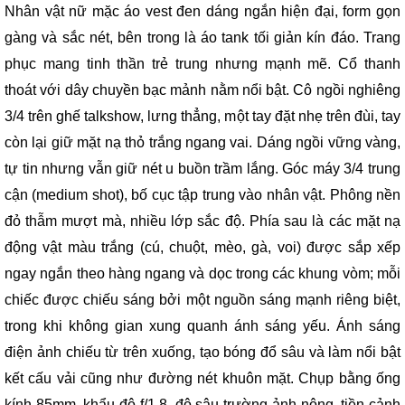
Nhân vật nữ mặc áo vest đen dáng ngắn hiện đại, form gọn
gàng và sắc nét, bên trong là áo tank tối giản kín đáo. Trang
phục mang tinh thần trẻ trung nhưng mạnh mẽ. Cổ thanh
thoát với dây chuyền bạc mảnh nằm nổi bật. Cô ngồi nghiêng
3/4 trên ghế talkshow, lưng thẳng, một tay đặt nhẹ trên đùi, tay
còn lại giữ mặt nạ thỏ trắng ngang vai. Dáng ngồi vững vàng,
tự tin nhưng vẫn giữ nét u buồn trầm lắng. Góc máy 3/4 trung
cận (medium shot), bố cục tập trung vào nhân vật. Phông nền
đỏ thẫm mượt mà, nhiều lớp sắc độ. Phía sau là các mặt nạ
động vật màu trắng (cú, chuột, mèo, gà, voi) được sắp xếp
ngay ngắn theo hàng ngang và dọc trong các khung vòm; mỗi
chiếc được chiếu sáng bởi một nguồn sáng mạnh riêng biệt,
trong khi không gian xung quanh ánh sáng yếu. Ánh sáng
điện ảnh chiếu từ trên xuống, tạo bóng đổ sâu và làm nổi bật
kết cấu vải cũng như đường nét khuôn mặt. Chụp bằng ống
kính 85mm, khẩu độ f/1.8, độ sâu trường ảnh nông, tiền cảnh