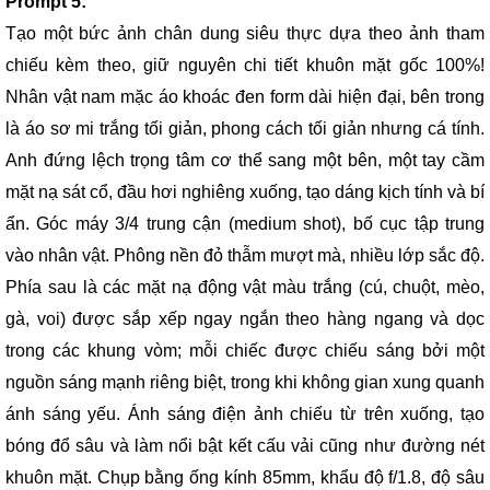
Prompt 5:
Tạo một bức ảnh chân dung siêu thực dựa theo ảnh tham
chiếu kèm theo, giữ nguyên chi tiết khuôn mặt gốc 100%!
Nhân vật nam mặc áo khoác đen form dài hiện đại, bên trong
là áo sơ mi trắng tối giản, phong cách tối giản nhưng cá tính.
Anh đứng lệch trọng tâm cơ thể sang một bên, một tay cầm
mặt nạ sát cổ, đầu hơi nghiêng xuống, tạo dáng kịch tính và bí
ẩn. Góc máy 3/4 trung cận (medium shot), bố cục tập trung
vào nhân vật. Phông nền đỏ thẫm mượt mà, nhiều lớp sắc độ.
Phía sau là các mặt nạ động vật màu trắng (cú, chuột, mèo,
gà, voi) được sắp xếp ngay ngắn theo hàng ngang và dọc
trong các khung vòm; mỗi chiếc được chiếu sáng bởi một
nguồn sáng mạnh riêng biệt, trong khi không gian xung quanh
ánh sáng yếu. Ánh sáng điện ảnh chiếu từ trên xuống, tạo
bóng đổ sâu và làm nổi bật kết cấu vải cũng như đường nét
khuôn mặt. Chụp bằng ống kính 85mm, khẩu độ f/1.8, độ sâu