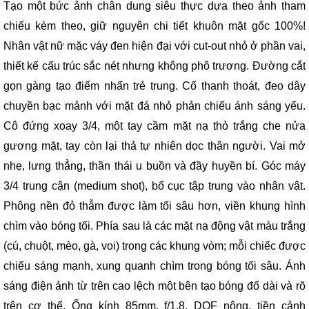
Tạo một bức ảnh chân dung siêu thực dựa theo ảnh tham
chiếu kèm theo, giữ nguyên chi tiết khuôn mặt gốc 100%!
Nhân vật nữ mặc váy đen hiện đại với cut-out nhỏ ở phần vai,
thiết kế cấu trúc sắc nét nhưng không phô trương. Đường cắt
gọn gàng tạo điểm nhấn trẻ trung. Cổ thanh thoát, đeo dây
chuyền bạc mảnh với mặt đá nhỏ phản chiếu ánh sáng yếu.
Cô đứng xoay 3/4, một tay cầm mặt nạ thỏ trắng che nửa
gương mặt, tay còn lại thả tự nhiên dọc thân người. Vai mở
nhẹ, lưng thẳng, thần thái u buồn và đầy huyền bí. Góc máy
3/4 trung cận (medium shot), bố cục tập trung vào nhân vật.
Phông nền đỏ thẫm được làm tối sâu hơn, viền khung hình
chìm vào bóng tối. Phía sau là các mặt nạ động vật màu trắng
(cú, chuột, mèo, gà, voi) trong các khung vòm; mỗi chiếc được
chiếu sáng mạnh, xung quanh chìm trong bóng tối sâu. Ánh
sáng điện ảnh từ trên cao lệch một bên tạo bóng đổ dài và rõ
trên cơ thể. Ống kính 85mm, f/1.8, DOF nông, tiền cảnh