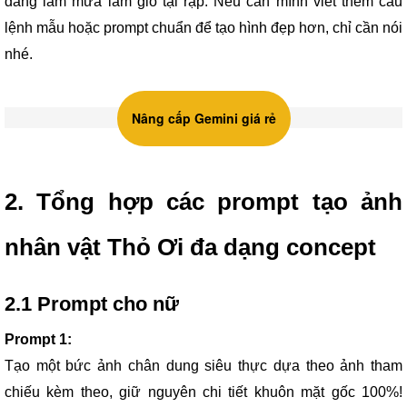
đang làm mưa làm gió tại rạp. Nếu cần mình viết thêm câu
lệnh mẫu hoặc prompt chuẩn để tạo hình đẹp hơn, chỉ cần nói
nhé.
Nâng cấp Gemini giá rẻ
2. Tổng hợp các prompt tạo ảnh
nhân vật Thỏ Ơi đa dạng concept
2.1 Prompt cho nữ
Prompt 1:
Tạo một bức ảnh chân dung siêu thực dựa theo ảnh tham
chiếu kèm theo, giữ nguyên chi tiết khuôn mặt gốc 100%!