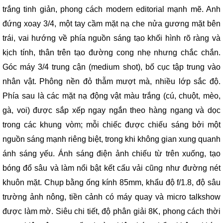
trắng tinh giản, phong cách modern editorial mạnh mẽ. Anh
đứng xoay 3/4, một tay cầm mặt nạ che nửa gương mặt bên
trái, vai hướng về phía nguồn sáng tạo khối hình rõ ràng và
kịch tính, thân trên tạo đường cong nhẹ nhưng chắc chắn.
Góc máy 3/4 trung cận (medium shot), bố cục tập trung vào
nhân vật. Phông nền đỏ thẫm mượt mà, nhiều lớp sắc độ.
Phía sau là các mặt nạ động vật màu trắng (cú, chuột, mèo,
gà, voi) được sắp xếp ngay ngắn theo hàng ngang và dọc
trong các khung vòm; mỗi chiếc được chiếu sáng bởi một
nguồn sáng mạnh riêng biệt, trong khi không gian xung quanh
ánh sáng yếu. Ánh sáng điện ảnh chiếu từ trên xuống, tạo
bóng đổ sâu và làm nổi bật kết cấu vải cũng như đường nét
khuôn mặt. Chụp bằng ống kính 85mm, khẩu độ f/1.8, độ sâu
trường ảnh nông, tiền cảnh có máy quay và micro talkshow
được làm mờ. Siêu chi tiết, độ phân giải 8K, phong cách thời