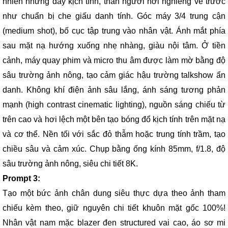
nhiên nhưng đầy kịch tính, thân người hơi nghiêng về trước
như chuẩn bị che giấu danh tính. Góc máy 3/4 trung cận
(medium shot), bố cục tập trung vào nhân vật. Ánh mắt phía
sau mặt nạ hướng xuống nhẹ nhàng, giàu nội tâm. Ở tiền
cảnh, máy quay phim và micro thu âm được làm mờ bằng độ
sâu trường ảnh nông, tạo cảm giác hậu trường talkshow ẩn
danh. Không khí điện ảnh sâu lắng, ánh sáng tương phản
mạnh (high contrast cinematic lighting), nguồn sáng chiếu từ
trên cao và hơi lệch một bên tạo bóng đổ kịch tính trên mặt nạ
và cơ thể. Nền tối với sắc đỏ thẫm hoặc trung tính trầm, tạo
chiều sâu và cảm xúc. Chụp bằng ống kính 85mm, f/1.8, độ
sâu trường ảnh nông, siêu chi tiết 8K.
Prompt 3:
Tạo một bức ảnh chân dung siêu thực dựa theo ảnh tham
chiếu kèm theo, giữ nguyên chi tiết khuôn mặt gốc 100%!
Nhân vật nam mặc blazer đen structured vai cao, áo sơ mi