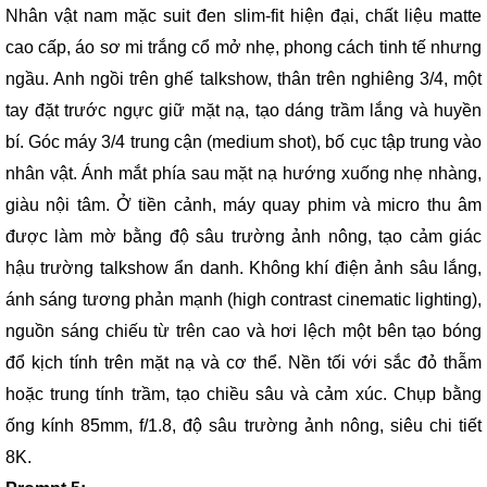
Nhân vật nam mặc suit đen slim-fit hiện đại, chất liệu matte
cao cấp, áo sơ mi trắng cổ mở nhẹ, phong cách tinh tế nhưng
ngầu. Anh ngồi trên ghế talkshow, thân trên nghiêng 3/4, một
tay đặt trước ngực giữ mặt nạ, tạo dáng trầm lắng và huyền
bí. Góc máy 3/4 trung cận (medium shot), bố cục tập trung vào
nhân vật. Ánh mắt phía sau mặt nạ hướng xuống nhẹ nhàng,
giàu nội tâm. Ở tiền cảnh, máy quay phim và micro thu âm
được làm mờ bằng độ sâu trường ảnh nông, tạo cảm giác
hậu trường talkshow ẩn danh. Không khí điện ảnh sâu lắng,
ánh sáng tương phản mạnh (high contrast cinematic lighting),
nguồn sáng chiếu từ trên cao và hơi lệch một bên tạo bóng
đổ kịch tính trên mặt nạ và cơ thể. Nền tối với sắc đỏ thẫm
hoặc trung tính trầm, tạo chiều sâu và cảm xúc. Chụp bằng
ống kính 85mm, f/1.8, độ sâu trường ảnh nông, siêu chi tiết
8K.