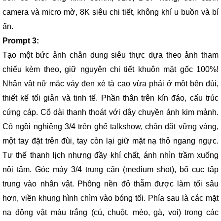
camera và micro mờ, 8K siêu chi tiết, không khí u buồn và bí
ẩn.
Prompt 3:
Tạo một bức ảnh chân dung siêu thực dựa theo ảnh tham
chiếu kèm theo, giữ nguyên chi tiết khuôn mặt gốc 100%!
Nhân vật nữ mặc váy đen xẻ tà cao vừa phải ở một bên đùi,
thiết kế tối giản và tinh tế. Phần thân trên kín đáo, cấu trúc
cứng cáp. Cổ dài thanh thoát với dây chuyền ánh kim mảnh.
Cô ngồi nghiêng 3/4 trên ghế talkshow, chân đặt vững vàng,
một tay đặt trên đùi, tay còn lại giữ mặt nạ thỏ ngang ngực.
Tư thế thanh lịch nhưng đầy khí chất, ánh nhìn trầm xuống
nội tâm. Góc máy 3/4 trung cận (medium shot), bố cục tập
trung vào nhân vật. Phông nền đỏ thẫm được làm tối sâu
hơn, viền khung hình chìm vào bóng tối. Phía sau là các mặt
nạ động vật màu trắng (cú, chuột, mèo, gà, voi) trong các