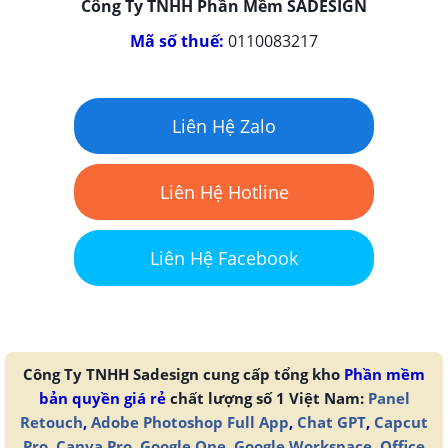
Công Ty TNHH Phần Mềm SADESIGN
Mã số thuế:
0110083217
Liên Hệ Zalo
Liên Hệ Hotline
Liên Hệ Facebook
Công Ty TNHH Sadesign cung cấp tổng kho
Phần mềm
bản quyền giá rẻ
chất lượng số 1 Việt Nam:
Panel
Retouch
,
Adobe Photoshop Full App
,
Chat GPT
,
Capcut
Pro
,
Canva Pro
,
Google One
,
Google Workspace
,
Office