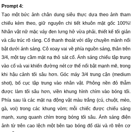
Prompt 4:
Tạo một bức ảnh chân dung siêu thực dựa theo ảnh tham
chiếu kèm theo, giữ nguyên chi tiết khuôn mặt gốc 100%!
Nhân vật nữ mặc váy đen lưng hở vừa phải, thiết kế tối giản
và cấu trúc rõ ràng. Cổ thanh thoát với dây chuyền mảnh nổi
bật dưới ánh sáng. Cô xoay vai về phía nguồn sáng, thân trên
3/4, một tay cầm mặt nạ thỏ sát cổ. Ánh sáng chiếu tập trung
vào cổ và vai khiến đường nét cơ thể nổi bật mạnh mẽ, trong
khi hậu cảnh tối sâu hơn. Góc máy 3/4 trung cận (medium
shot), bố cục tập trung vào nhân vật. Phông nền đỏ thẫm
được làm tối sâu hơn, viền khung hình chìm vào bóng tối.
Phía sau là các mặt nạ động vật màu trắng (cú, chuột, mèo,
gà, voi) trong các khung vòm; mỗi chiếc được chiếu sáng
mạnh, xung quanh chìm trong bóng tối sâu. Ánh sáng điện
ảnh từ trên cao lệch một bên tạo bóng đổ dài và rõ trên cơ