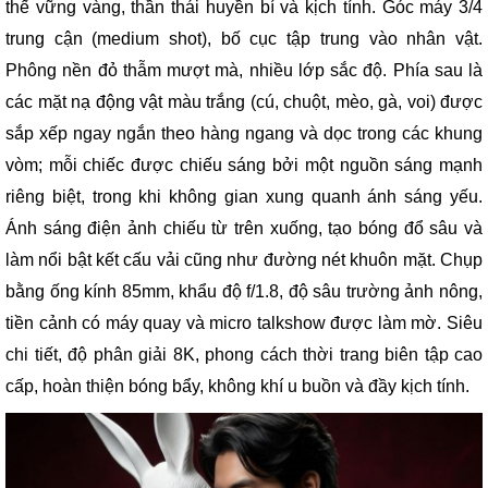
thế vững vàng, thần thái huyền bí và kịch tính. Góc máy 3/4
trung cận (medium shot), bố cục tập trung vào nhân vật.
Phông nền đỏ thẫm mượt mà, nhiều lớp sắc độ. Phía sau là
các mặt nạ động vật màu trắng (cú, chuột, mèo, gà, voi) được
sắp xếp ngay ngắn theo hàng ngang và dọc trong các khung
vòm; mỗi chiếc được chiếu sáng bởi một nguồn sáng mạnh
riêng biệt, trong khi không gian xung quanh ánh sáng yếu.
Ánh sáng điện ảnh chiếu từ trên xuống, tạo bóng đổ sâu và
làm nổi bật kết cấu vải cũng như đường nét khuôn mặt. Chụp
bằng ống kính 85mm, khẩu độ f/1.8, độ sâu trường ảnh nông,
tiền cảnh có máy quay và micro talkshow được làm mờ. Siêu
chi tiết, độ phân giải 8K, phong cách thời trang biên tập cao
cấp, hoàn thiện bóng bẩy, không khí u buồn và đầy kịch tính.