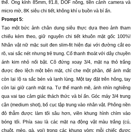
thể. Ống kính 85mm, f/1.8, DOF nông, tiền cảnh camera và
micro mờ, 8K siêu chi tiết, không khí u buồn và bí ẩn.
Prompt 5:
Tạo một bức ảnh chân dung siêu thực dựa theo ảnh tham
chiếu kèm theo, giữ nguyên chi tiết khuôn mặt gốc 100%!
Nhân vật nữ mặc suit đen slim-fit hiện đại với đường cắt eo
rõ, vai sắc nét nhưng trẻ trung. Cổ thanh thoát với dây chuyền
ánh kim nhỏ nổi bật. Cô đứng xoay 3/4, mặt nạ thỏ trắng
được đeo lệch một bên mặt, chỉ che một phần, để ánh mắt
còn lại lộ ra sắc bén và lạnh lùng. Một tay đặt trên hông, tay
còn lại giữ cạnh mặt nạ. Tư thế mạnh mẽ, ánh nhìn nghiêng
qua vai tạo cảm giác thách thức và bí ẩn. Góc máy 3/4 trung
cận (medium shot), bố cục tập trung vào nhân vật. Phông nền
đỏ thẫm được làm tối sâu hơn, viền khung hình chìm vào
bóng tối. Phía sau là các mặt nạ động vật màu trắng (cú,
chuột, mèo, gà, voi) trong các khung vòm; mỗi chiếc được