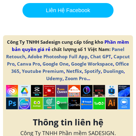
Liên Hệ Facebook
Công Ty TNHH Sadesign cung cấp tổng kho
Phần mềm
bản quyền giá rẻ
chất lượng số 1 Việt Nam:
Panel
Retouch
,
Adobe Photoshop Full App
,
Chat GPT
,
Capcut
Pro
,
Canva Pro
,
Google One
,
Google Workspace
,
Office
365
,
Youtube Premium
,
Netflix
,
Spotify
,
Duolingo
,
Udemy
,
Zoom Pro
...
Thông tin liên hệ
Công Ty TNHH Phần mềm SADESIGN.