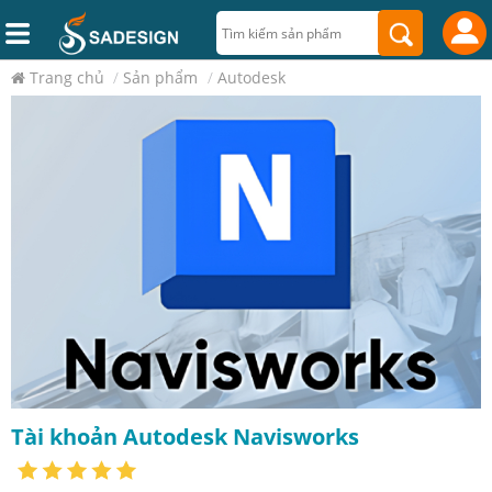
Trang chủ
/
Sản phẩm
/
Autodesk
Tài khoản Autodesk Navisworks