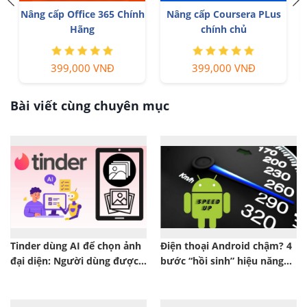
Trọn Bộ Autodesk All App
Nâng cấp Canva Pro giá rẻ
Giá Rẻ
199,000 VNĐ
1,499,000 VNĐ
Bài viết cùng chuyên mục
Tinder dùng AI để chọn ảnh
Điện thoại Android chậm? 4
đại diện: Người dùng được
bước “hồi sinh” hiệu năng
lợi gì?
cực dễ