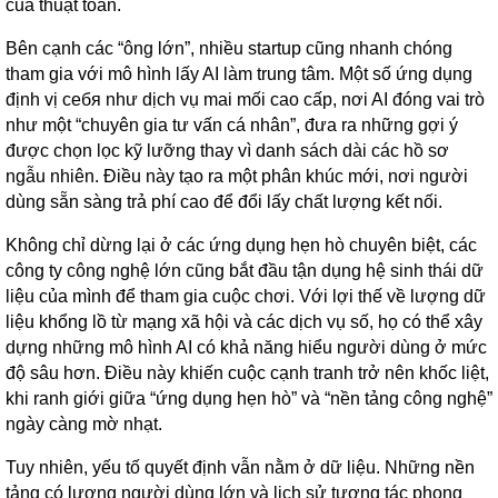
của thuật toán.
Bên cạnh các “ông lớn”, nhiều startup cũng nhanh chóng
tham gia với mô hình lấy AI làm trung tâm. Một số ứng dụng
định vị себя như dịch vụ mai mối cao cấp, nơi AI đóng vai trò
như một “chuyên gia tư vấn cá nhân”, đưa ra những gợi ý
được chọn lọc kỹ lưỡng thay vì danh sách dài các hồ sơ
ngẫu nhiên. Điều này tạo ra một phân khúc mới, nơi người
dùng sẵn sàng trả phí cao để đổi lấy chất lượng kết nối.
Không chỉ dừng lại ở các ứng dụng hẹn hò chuyên biệt, các
công ty công nghệ lớn cũng bắt đầu tận dụng hệ sinh thái dữ
liệu của mình để tham gia cuộc chơi. Với lợi thế về lượng dữ
liệu khổng lồ từ mạng xã hội và các dịch vụ số, họ có thể xây
dựng những mô hình AI có khả năng hiểu người dùng ở mức
độ sâu hơn. Điều này khiến cuộc cạnh tranh trở nên khốc liệt,
khi ranh giới giữa “ứng dụng hẹn hò” và “nền tảng công nghệ”
ngày càng mờ nhạt.
Tuy nhiên, yếu tố quyết định vẫn nằm ở dữ liệu. Những nền
tảng có lượng người dùng lớn và lịch sử tương tác phong