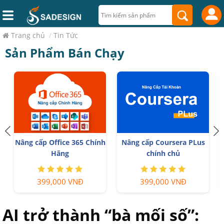
Trang chủ
/
Tin Tức
Sản Phẩm Bán Chạy
Trọn Bộ Autodesk All App
Nâng cấp Canva Pro giá rẻ
Giá Rẻ
199,000 VNĐ
1,499,000 VNĐ
AI trở thành “bà mối số”: