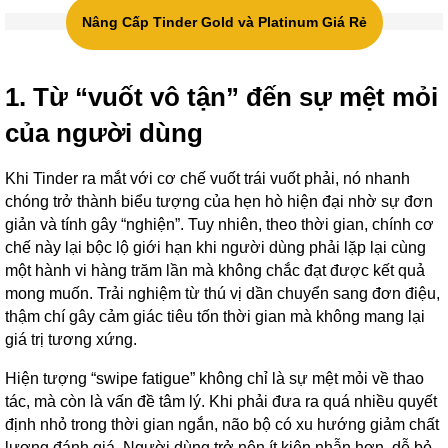
Nâng Cấp Tinder Gold và Platinum Giá Rẻ
1. Từ “vuốt vô tận” đến sự mệt mỏi
của người dùng
Khi Tinder ra mắt với cơ chế vuốt trái vuốt phải, nó nhanh
chóng trở thành biểu tượng của hẹn hò hiện đại nhờ sự đơn
giản và tính gây “nghiện”. Tuy nhiên, theo thời gian, chính cơ
chế này lại bộc lộ giới hạn khi người dùng phải lặp lại cùng
một hành vi hàng trăm lần mà không chắc đạt được kết quả
mong muốn. Trải nghiệm từ thú vị dần chuyển sang đơn điệu,
thậm chí gây cảm giác tiêu tốn thời gian mà không mang lại
giá trị tương xứng.
Hiện tượng “swipe fatigue” không chỉ là sự mệt mỏi về thao
tác, mà còn là vấn đề tâm lý. Khi phải đưa ra quá nhiều quyết
định nhỏ trong thời gian ngắn, não bộ có xu hướng giảm chất
lượng đánh giá. Người dùng trở nên ít kiên nhẫn hơn, dễ bỏ