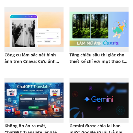
Công cụ làm sắc nét hình
Tăng chiều sâu thị giác cho
ảnh trên Cnava: Cứu ảnh
thiết kế chỉ với một thao tác
mờ trong vài giây
làm mờ trên Canva
Không ồn ào ra mắt,
Gemini được chia lại hạn
ChatGPT Translate lặng lẽ
mức: Google ưu ái trả phí,