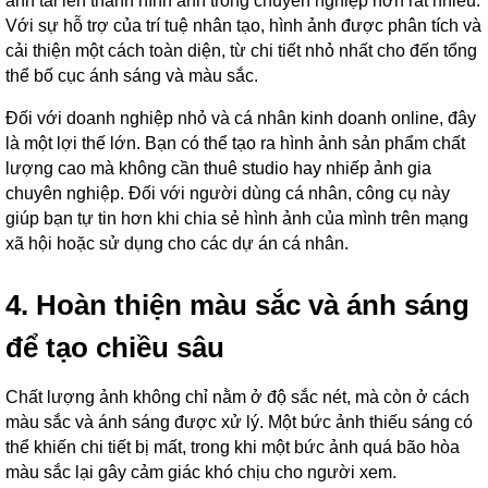
ảnh tải lên thành hình ảnh trông chuyên nghiệp hơn rất nhiều.
Với sự hỗ trợ của trí tuệ nhân tạo, hình ảnh được phân tích và
cải thiện một cách toàn diện, từ chi tiết nhỏ nhất cho đến tổng
thể bố cục ánh sáng và màu sắc.
Đối với doanh nghiệp nhỏ và cá nhân kinh doanh online, đây
là một lợi thế lớn. Bạn có thể tạo ra hình ảnh sản phẩm chất
lượng cao mà không cần thuê studio hay nhiếp ảnh gia
chuyên nghiệp. Đối với người dùng cá nhân, công cụ này
giúp bạn tự tin hơn khi chia sẻ hình ảnh của mình trên mạng
xã hội hoặc sử dụng cho các dự án cá nhân.
4. Hoàn thiện màu sắc và ánh sáng
để tạo chiều sâu
Chất lượng ảnh không chỉ nằm ở độ sắc nét, mà còn ở cách
màu sắc và ánh sáng được xử lý. Một bức ảnh thiếu sáng có
thể khiến chi tiết bị mất, trong khi một bức ảnh quá bão hòa
màu sắc lại gây cảm giác khó chịu cho người xem.