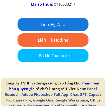
Mã số thuế:
0110083217
Liên Hệ Zalo
Liên Hệ Hotline
Liên Hệ Facebook
Công Ty TNHH Sadesign cung cấp tổng kho
Phần mềm
bản quyền giá rẻ
chất lượng số 1 Việt Nam:
Panel
Retouch
,
Adobe Photoshop Full App
,
Chat GPT
,
Capcut
Pro
,
Canva Pro
,
Google One
,
Google Workspace
,
Office
365
,
Youtube Premium
,
Netflix
,
Spotify
,
Duolingo
,