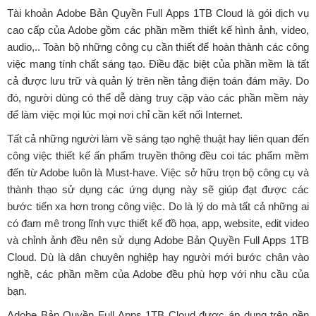
Tài khoản Adobe Bản Quyền Full Apps 1TB Cloud là gói dịch vụ
cao cấp của Adobe gồm các phần mềm thiết kế hình ảnh, video,
audio,.. Toàn bộ những công cụ cần thiết để hoàn thành các công
việc mang tính chất sáng tạo. Điều đặc biệt của phần mềm là tất
cả được lưu trữ và quản lý trên nền tảng điện toán đám mây. Do
đó, người dùng có thể dễ dàng truy cập vào các phần mềm này
để làm việc mọi lúc mọi nơi chỉ cần kết nối Internet.
Tất cả những người làm về sáng tạo nghệ thuật hay liên quan đến
công việc thiết kế ấn phẩm truyền thông đều coi tác phẩm mềm
đến từ Adobe luôn là Must-have. Việc sở hữu trọn bộ công cụ và
thành thạo sử dụng các ứng dụng này sẽ giúp đạt được các
bước tiến xa hơn trong công việc. Do là lý do mà tất cả những ai
có đam mê trong lĩnh vực thiết kế đồ họa, app, website, edit video
và chỉnh ảnh đều nên sử dụng Adobe Bản Quyền Full Apps 1TB
Cloud. Dù là dân chuyên nghiệp hay người mới bước chân vào
nghề, các phần mềm của Adobe đều phù hợp với nhu cầu của
bạn.
Adobe Bản Quyền Full Apps 1TB Cloud được áp dụng trên nền