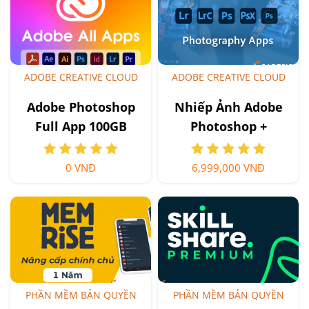
ADOBE CREATIVE CLOUD
ADOBE CREATIVE CLOUD
Adobe Photoshop
Nhiếp Ảnh Adobe
Full App 100GB
Photoshop +
Cloud và Substance
Lightroom
3D Collections
0 VNĐ
6,999,000 VNĐ
PHẦN MỀM BẢN QUYỀN
PHẦN MỀM BẢN QUYỀN