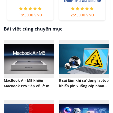
chính chủ Giá Siêu Rẻ
199,000 VNĐ
259,000 VNĐ
Bài viết cùng chuyên mục
MacBook Air M5 khiến
5 sai lầm khi sử dụng laptop
MacBook Pro “lép vế” ở một
khiến pin xuống cấp nhanh
điểm ít ai ngờ tới
hơn bạn nghĩ