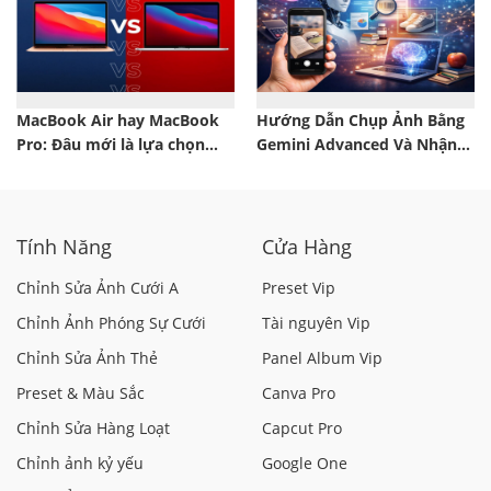
MacBook Air hay MacBook
Hướng Dẫn Chụp Ảnh Bằng
Pro: Đâu mới là lựa chọn
Gemini Advanced Và Nhận
bền bỉ hơn theo thời gian?
Kết Quả Phân Tích Ngay Lập
Tức
Tính Năng
Cửa Hàng
Chỉnh Sửa Ảnh Cưới A
Preset Vip
Chỉnh Ảnh Phóng Sự Cưới
Tài nguyên Vip
Chỉnh Sửa Ảnh Thẻ
Panel Album Vip
Preset & Màu Sắc
Canva Pro
Chỉnh Sửa Hàng Loạt
Capcut Pro
Chỉnh ảnh kỷ yếu
Google One