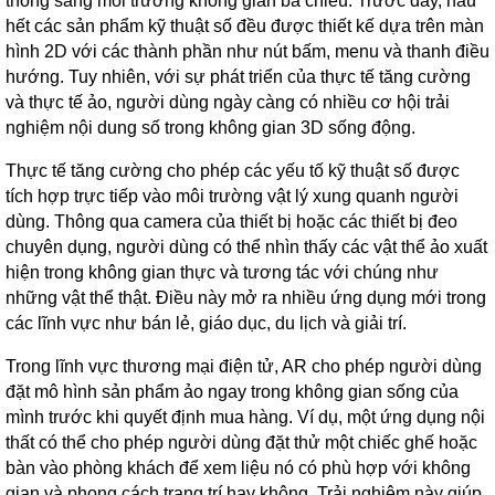
thống sang môi trường không gian ba chiều. Trước đây, hầu
hết các sản phẩm kỹ thuật số đều được thiết kế dựa trên màn
hình 2D với các thành phần như nút bấm, menu và thanh điều
hướng. Tuy nhiên, với sự phát triển của thực tế tăng cường
và thực tế ảo, người dùng ngày càng có nhiều cơ hội trải
nghiệm nội dung số trong không gian 3D sống động.
Thực tế tăng cường cho phép các yếu tố kỹ thuật số được
tích hợp trực tiếp vào môi trường vật lý xung quanh người
dùng. Thông qua camera của thiết bị hoặc các thiết bị đeo
chuyên dụng, người dùng có thể nhìn thấy các vật thể ảo xuất
hiện trong không gian thực và tương tác với chúng như
những vật thể thật. Điều này mở ra nhiều ứng dụng mới trong
các lĩnh vực như bán lẻ, giáo dục, du lịch và giải trí.
Trong lĩnh vực thương mại điện tử, AR cho phép người dùng
đặt mô hình sản phẩm ảo ngay trong không gian sống của
mình trước khi quyết định mua hàng. Ví dụ, một ứng dụng nội
thất có thể cho phép người dùng đặt thử một chiếc ghế hoặc
bàn vào phòng khách để xem liệu nó có phù hợp với không
gian và phong cách trang trí hay không. Trải nghiệm này giúp